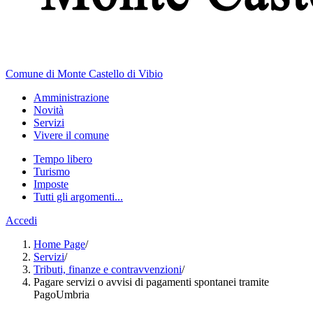
Comune di Monte Castello di Vibio
Amministrazione
Novità
Servizi
Vivere il comune
Tempo libero
Turismo
Imposte
Tutti gli argomenti...
Accedi
Home Page
/
Servizi
/
Tributi, finanze e contravvenzioni
/
Pagare servizi o avvisi di pagamenti spontanei tramite
PagoUmbria