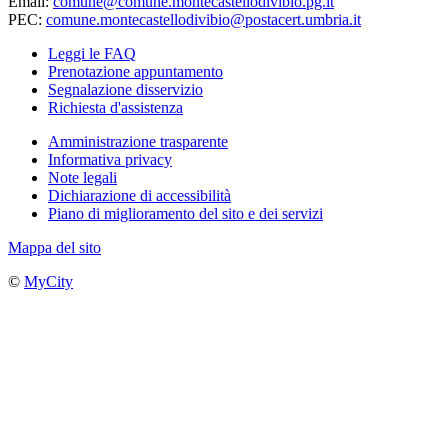
Email:
comune@comune.montecastellodivibio.pg.it
PEC:
comune.montecastellodivibio@postacert.umbria.it
Leggi le FAQ
Prenotazione appuntamento
Segnalazione disservizio
Richiesta d'assistenza
Amministrazione trasparente
Informativa privacy
Note legali
Dichiarazione di accessibilità
Piano di miglioramento del sito e dei servizi
Mappa del sito
©
MyCity