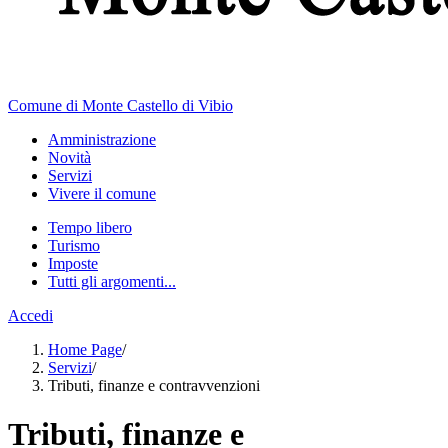
Comune di Monte Castello di Vibio
Amministrazione
Novità
Servizi
Vivere il comune
Tempo libero
Turismo
Imposte
Tutti gli argomenti...
Accedi
Home Page
/
Servizi
/
Tributi, finanze e contravvenzioni
Tributi, finanze e