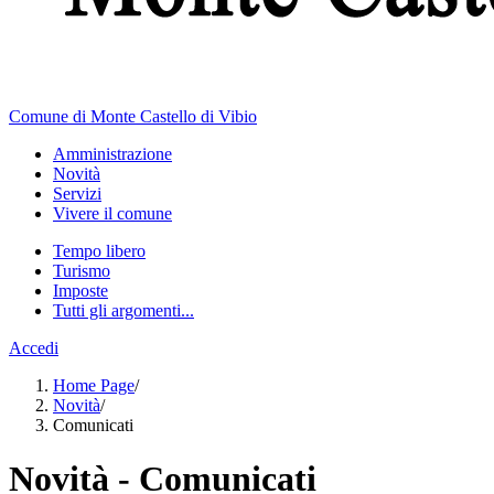
Comune di Monte Castello di Vibio
Amministrazione
Novità
Servizi
Vivere il comune
Tempo libero
Turismo
Imposte
Tutti gli argomenti...
Accedi
Home Page
/
Novità
/
Comunicati
Novità - Comunicati