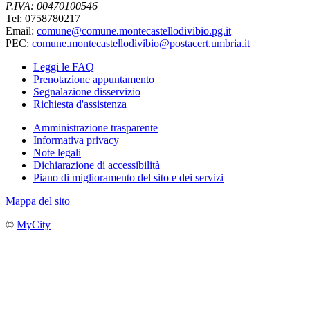
P.IVA: 00470100546
Tel: 0758780217
Email:
comune@comune.montecastellodivibio.pg.it
PEC:
comune.montecastellodivibio@postacert.umbria.it
Leggi le FAQ
Prenotazione appuntamento
Segnalazione disservizio
Richiesta d'assistenza
Amministrazione trasparente
Informativa privacy
Note legali
Dichiarazione di accessibilità
Piano di miglioramento del sito e dei servizi
Mappa del sito
©
MyCity